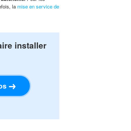
efois, la
mise en service de
re installer
os