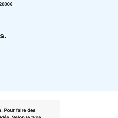
2000€
s.
. Pour faire des
dée. Selon le type