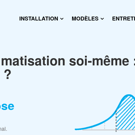
INSTALLATION
MODÈLES
ENTRET
limatisation soi-même 
 ?
ose
al.