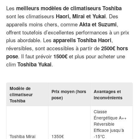
Les
meilleurs modèles de climatiseurs Toshiba
sont les climatiseurs
. Des
Haori, Mirai et Yukai
appareils moins chers, comme
,
Akta et Suzumi
offrent toutefois d’excellentes performances à un prix
plus abordable. Les
,
appareils Toshiba Haori
réversibles, sont accessibles à partir de
2500€ hors
. Il faut prévoir
et plus pour acheter une
pose
1500€
clim
.
Toshiba Yukai
Modèle de
Prix moyen (hors
Avantages et
climatiseur
pose)
inconvénients
Toshiba
Classe
Énergétique A++
Réversible
Efficace jusqu’à
Toshiba Mirai
1350€
-15°C